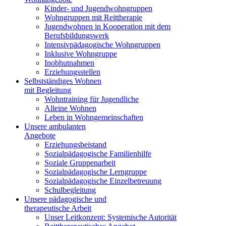
Kinder- und Jugendwohngruppen
Wohngruppen mit Reittherapie
Jugendwohnen in Kooperation mit dem
Berufsbildungswerk
Intensivpädagogische Wohngruppen
Inklusive Wohngruppe
Inobhutnahmen
Erziehungsstellen
Selbstständiges Wohnen
mit Begleitung
Wohntraining für Jugendliche
Alleine Wohnen
Leben in Wohngemeinschaften
Unsere ambulanten
Angebote
Erziehungsbeistand
Sozialpädagogische Familienhilfe
Soziale Gruppenarbeit
Sozialpädagogische Lerngruppe
Sozialpädagogische Einzelbetreuung
Schulbegleitung
Unsere pädagogische und
therapeutische Arbeit
Unser Leitkonzept: Systemische Autorität